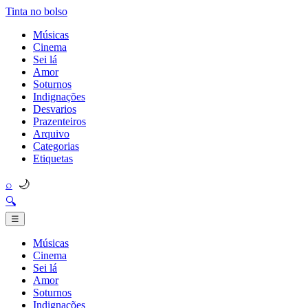
Tinta no bolso
Músicas
Cinema
Sei lá
Amor
Soturnos
Indignações
Desvarios
Prazenteiros
Arquivo
Categorias
Etiquetas
🌙
⌕
🔍
☰
Músicas
Cinema
Sei lá
Amor
Soturnos
Indignações