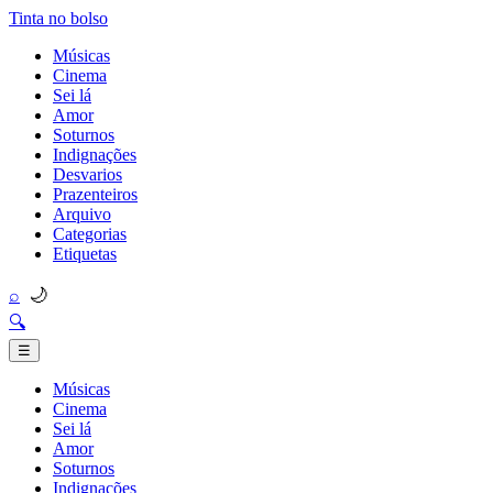
Tinta no bolso
Músicas
Cinema
Sei lá
Amor
Soturnos
Indignações
Desvarios
Prazenteiros
Arquivo
Categorias
Etiquetas
🌙
⌕
🔍
☰
Músicas
Cinema
Sei lá
Amor
Soturnos
Indignações