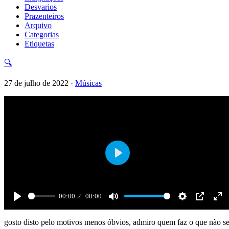
Desvarios
Prazenteiros
Arquivo
Categorias
Etiquetas
🔍
27 de julho de 2022 ·
Músicas
Play
00:00
00:00
gosto disto pelo motivos menos óbvios, admiro quem faz o que não s