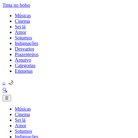
Tinta no bolso
Músicas
Cinema
Sei lá
Amor
Soturnos
Indignações
Desvarios
Prazenteiros
Arquivo
Categorias
Etiquetas
🌙
⌕
🔍
☰
Músicas
Cinema
Sei lá
Amor
Soturnos
Indignações