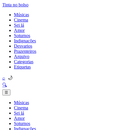
Tinta no bolso
Músicas
Cinema
Sei lá
Amor
Soturnos
Indignações
Desvarios
Prazenteiros
Arquivo
Categorias
Etiquetas
🌙
⌕
🔍
☰
Músicas
Cinema
Sei lá
Amor
Soturnos
Indignações