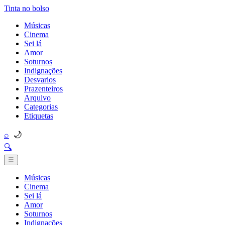
Tinta no bolso
Músicas
Cinema
Sei lá
Amor
Soturnos
Indignações
Desvarios
Prazenteiros
Arquivo
Categorias
Etiquetas
🌙
⌕
🔍
☰
Músicas
Cinema
Sei lá
Amor
Soturnos
Indignações