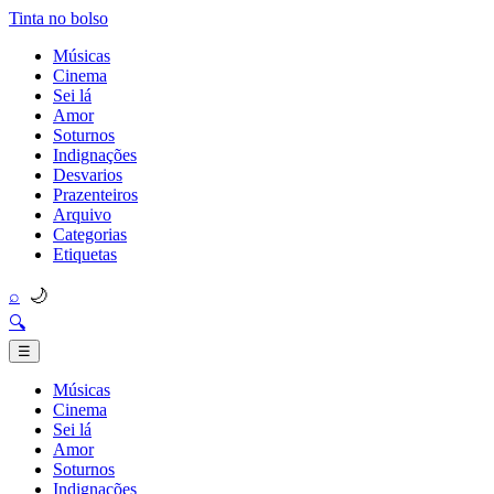
Tinta no bolso
Músicas
Cinema
Sei lá
Amor
Soturnos
Indignações
Desvarios
Prazenteiros
Arquivo
Categorias
Etiquetas
🌙
⌕
🔍
☰
Músicas
Cinema
Sei lá
Amor
Soturnos
Indignações