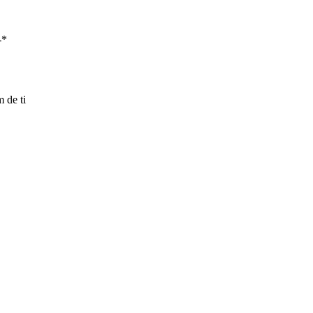
-*
 de ti