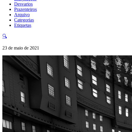
Desvarios
Prazenteiros
Arquivo
Categorias
Etiquetas
🔍
23 de maio de 2021