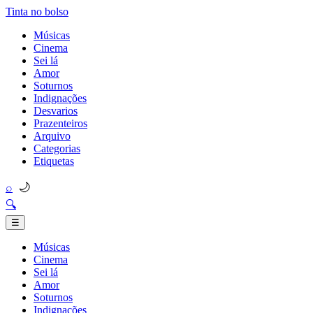
Tinta no bolso
Músicas
Cinema
Sei lá
Amor
Soturnos
Indignações
Desvarios
Prazenteiros
Arquivo
Categorias
Etiquetas
🌙
⌕
🔍
☰
Músicas
Cinema
Sei lá
Amor
Soturnos
Indignações