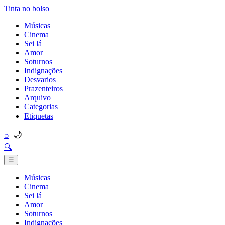
Tinta no bolso
Músicas
Cinema
Sei lá
Amor
Soturnos
Indignações
Desvarios
Prazenteiros
Arquivo
Categorias
Etiquetas
🌙
⌕
🔍
☰
Músicas
Cinema
Sei lá
Amor
Soturnos
Indignações