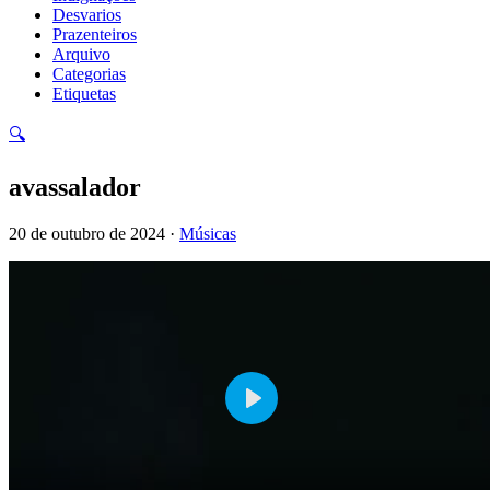
Desvarios
Prazenteiros
Arquivo
Categorias
Etiquetas
🔍
avassalador
20 de outubro de 2024 ·
Músicas
Play