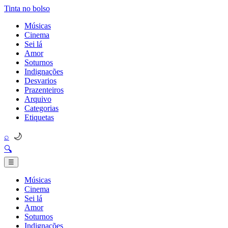
Tinta no bolso
Músicas
Cinema
Sei lá
Amor
Soturnos
Indignações
Desvarios
Prazenteiros
Arquivo
Categorias
Etiquetas
🌙
⌕
🔍
☰
Músicas
Cinema
Sei lá
Amor
Soturnos
Indignações