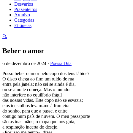
Desvarios
Prazenteiros
Arquivo
Categorias
Etiquetas
🔍
Beber o amor
6 de dezembro de 2024 ·
Poesia Dita
Posso beber o amor pelo copo dos teus lábios?
O disco chega ao fim; um ruído de rua
entra pela janela; não sei se ainda é dia,
ou se a noite começa. Mas o mundo
não interfere no equilíbrio frágil
das nossas vidas. Este copo não se esvazia;
e os teus olhos levam-me à fronteira
do sonho, para que a passe, e entre
contigo num país de nuvem. O meu passaporte
são as tuas mãos; o mapa que nos guia,
a respiração incerta do desejo.
«Por isso me perco», dizes.