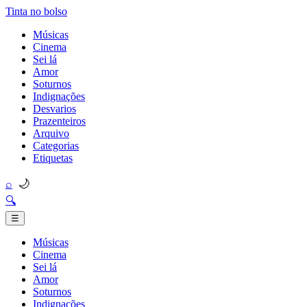
Tinta no bolso
Músicas
Cinema
Sei lá
Amor
Soturnos
Indignações
Desvarios
Prazenteiros
Arquivo
Categorias
Etiquetas
🌙
⌕
🔍
☰
Músicas
Cinema
Sei lá
Amor
Soturnos
Indignações