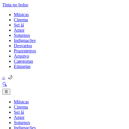
Tinta no bolso
Músicas
Cinema
Sei lá
Amor
Soturnos
Indignações
Desvarios
Prazenteiros
Arquivo
Categorias
Etiquetas
🌙
⌕
🔍
☰
Músicas
Cinema
Sei lá
Amor
Soturnos
Indignações